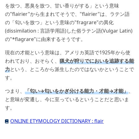
を放つ、悪臭を放つ、甘い香りがする」という意味
の"flairier"から生まれてそうで、"flairier"は、ラテン語
の「匂いを放つ」という意味の"fragrare"の異化
(dissimilation : 言語学用語)した俗ラテン語(Vulgar Latin)
の"*flagrare"に由来するそうです。
現在の才能という意味は、アメリカ英語で1925年から使
われており、おそらく、
猟犬が狩りでにおいを追跡する能
力
という、ところから派生したのではないかということで
す。
つまり、
「匂い→匂いをかぎ分ける能力・才能→才能」
、
と意味が変遷し、今に至っているということだと思いま
す。
ONLINE ETYMOLOGY DICTIONARY : flair