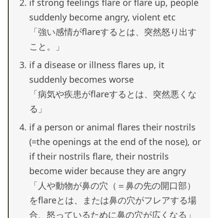
if strong feelings flare or flare up, people
suddenly become angry, violent etc
「強い感情がflareするとは、突然怒り出す
こと。」
if a disease or illness flares up, it
suddenly becomes worse
「病気や疾患がflareするとは、突然悪くな
る」
if a person or animal flares their nostrils
(=the openings at the end of the nose), or
if their nostrils flare, their nostrils
become wider because they are angry
「人や動物が鼻の穴（＝鼻の先の開口部）
をflareとは、または鼻の穴がフレアする場
合、怒っているために鼻の穴が広くなる」