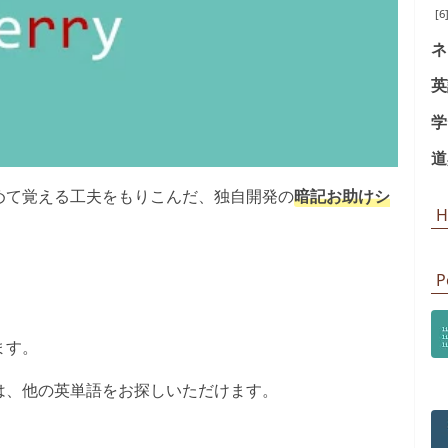
[6
ネ
英
学
道
めて覚える工夫をもりこんだ、独自開発の
暗記お助けシ
H
P
ます。
は、他の英単語をお探しいただけます。