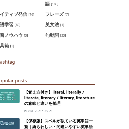
語
]
[185]
イティブ発信
フレーズ
[16]
[7]
語学習
英文法
[60]
[1]
習ノウハウ
句動詞
[3]
[33]
具箱
[1]
ashtag
opular posts
【覚え方付き】literal, literally /
literate, literacy / literary, literature
の意味と違いを整理
2021/ 06/ 21
Posted
【保存版】スペルが似ている英単語一
覧｜紛らわしい・間違いやすい英単語