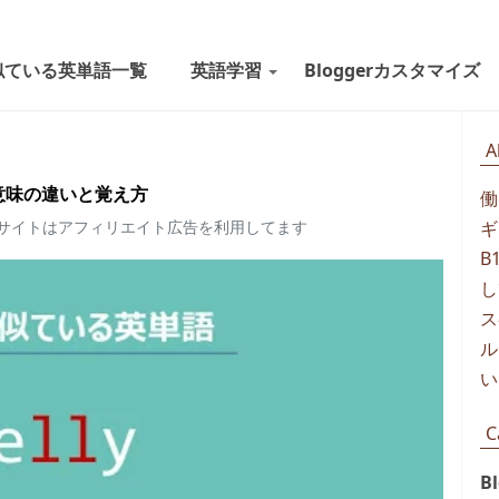
似ている英単語一覧
英語学習
Bloggerカスタマイズ
A
yの意味の違いと覚え方
働
当サイトはアフィリエイト広告を利用してます
ギ
B
し
ス
ル
い
C
B