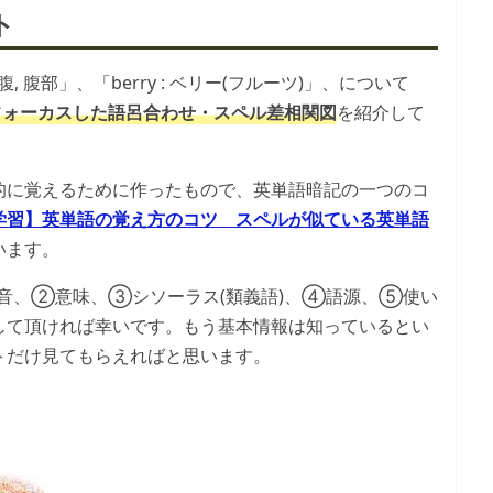
ト
腹, 腹部」、「berry : ベリー(フルーツ)」、について
ォーカスした語呂合わせ・スペル差相関図
を紹介して
的に覚えるために作ったもので、英単語暗記の一つのコ
学習】英単語の覚え方のコツ スペルが似ている英単語
います。
音、②意味、③シソーラス(類義語)、④語源、⑤使い
して頂ければ幸いです。もう基本情報は知っているとい
トだけ見てもらえればと思います。