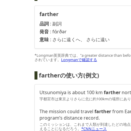
farther
品詞
:
副詞
発音
:
fɑ́rðər
意味
:
さらに遠くへ、 さらに遠い
*Longman英英辞典では、"a greater distance than before 
されています。
Longmanで確認する
fartherの使い方(例文)
Utsunomiya is about 100 km
farther
nort
宇都宮市は東京よりさらに北に約100kmの場所にあ
The mission could travel
farther
from Ear
program’s distance record.
このミッションは、これまで人類が到達したどの地点
えることになるだろう。
*CNNニュース