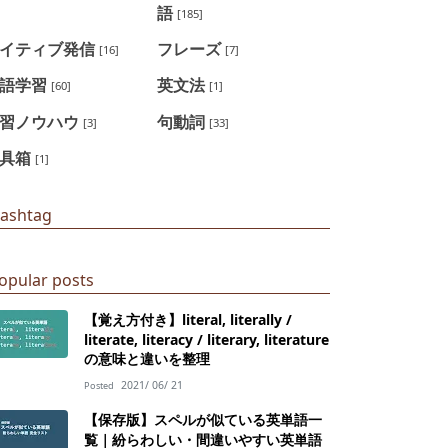
語
]
[185]
イティブ発信
フレーズ
[16]
[7]
語学習
英文法
[60]
[1]
習ノウハウ
句動詞
[3]
[33]
具箱
[1]
ashtag
opular posts
【覚え方付き】literal, literally /
literate, literacy / literary, literature
の意味と違いを整理
2021/ 06/ 21
Posted
【保存版】スペルが似ている英単語一
覧｜紛らわしい・間違いやすい英単語