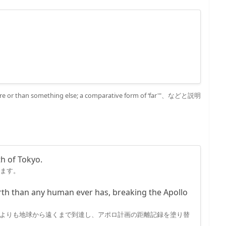
or than something else; a comparative form of ‘far'"、などと説明
h of Tokyo.
ります。
th than any human ever has, breaking the Apollo
よりも地球から遠くまで到達し、アポロ計画の距離記録を塗り替