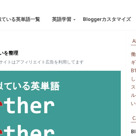
似ている英単語一覧
英語学習
Bloggerカスタマイズ
A
の違いを整理
働
当サイトはアフィリエイト広告を利用してます
ギ
B
し
ス
ル
い
C
B