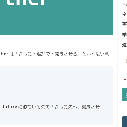
[6
ネ
英
学
道
ther
は「さらに・追加で・発展させる」という広い意
H
P
は
future
に似ているので「さらに先へ、発展させ