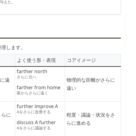
与えた。
整理します。
よく使う形・表現
コアイメージ
farther north
さらに北へ
らに遠
物理的な距離がさらに
farther from home
遠い
家からさらに遠く
further improve A
Aをさらに改善する
さらに
程度・議論・状況をさ
discuss A further
らに進める
Aをさらに議論する